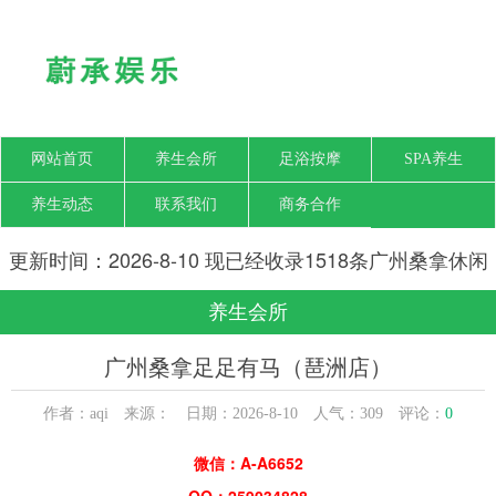
网站首页
养生会所
足浴按摩
SPA养生
养生动态
联系我们
商务合作
更新时间：2026-8-10 现已经收录1518条广州桑拿休闲
SPA会所-广州梦瑶养生网信息
养生会所
广州桑拿足足有马（琶洲店）
作者：aqi 来源： 日期：2026-8-10 人气：
309
评论：
0
微信：A-A6652
QQ：259034828