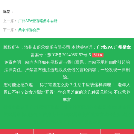
标签：
上一篇：
广州SPA壹香喏桑拿会所
下一篇：
桑拿海选会所
版权所有：汝州市蔚承娱乐有限公司 本站关键词：
广州SPA
广州桑拿
备案号：
豫ICP备2024086152号-5
51La
免责声明：站内内容如有侵权请与我们联系，本站不承担由此引起的
法律责任。严禁发布违法违规以及低俗的言论内容，一经发现一律删
除。
您可能还感兴趣： ·
得了肾虚怎么办？生活中应该这样调理！
·
老年人
胃口不好？饮食7招助“开胃”
·
学会黑芝麻的这几种常见吃法,不仅营养
丰富
香港桑拿会所
广州天河区桑拿
广州南沙区附近的桑拿
珠海spa
北京怀
柔区桑拿
深圳罗湖区按摩
苏州相城区桑拿会所
南京玄武区会所
武汉
青山区休闲会所
广州番禺区桑拿会所