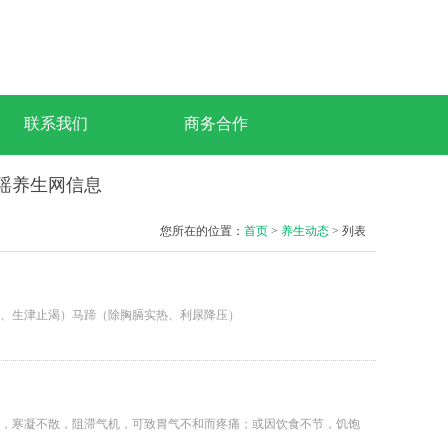
联系我们
商务合作
梦瑶养生网信息
您所在的位置：
首页
>
养生动态
> 列表
、生津止渴）马蹄（除胸膈实热、利尿降压）
，寒凝不散，阻滞气机，可致胃气不和而疼痛；或因饮食不节，饥饱