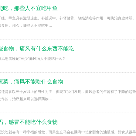
能吃，那些人不宜吃甲鱼
肝经。甲鱼具有滋阴凉血、补益调中、补肾健骨、散结消痞等作用，可防治身虚体弱、
以食用。那么，哪些人不能吃甲…
些食物，痛风有什么东西不能吃
风患者谨记“三少”痛风病人不能吃什么？
蔬菜，痛风不能吃什么食物
者还是多以三十岁以上的男性为主，但现在我们发现，痛风患者的年龄有了下降的趋势
发作的，治疗起来可以选择药物…
吗，感冒不能吃什么食物
还没吃就会有一种幸福的感觉，而男生立马会在脑海中想象甜食的油腻感。甜食从很早