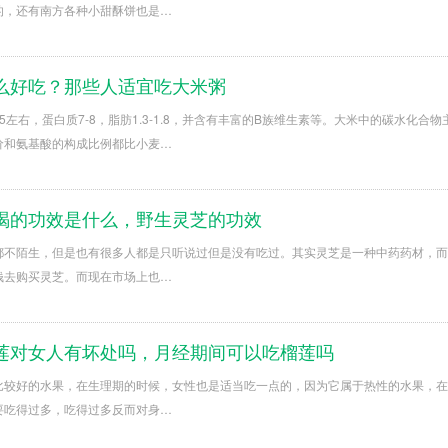
的，还有南方各种小甜酥饼也是…
么好吃？那些人适宜吃大米粥
5左右，蛋白质7-8，脂肪1.3-1.8，并含有丰富的B族维生素等。大米中的碳水
价和氨基酸的构成比例都比小麦…
喝的功效是什么，野生灵芝的功效
都不陌生，但是也有很多人都是只听说过但是没有吃过。其实灵芝是一种中药药材，而
钱去购买灵芝。而现在市场上也…
莲对女人有坏处吗，月经期间可以吃榴莲吗
比较好的水果，在生理期的时候，女性也是适当吃一点的，因为它属于热性的水果，在
要吃得过多，吃得过多反而对身…