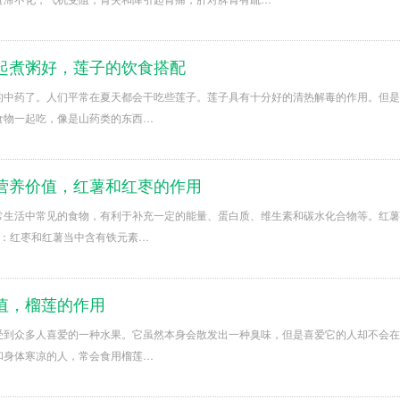
起煮粥好，莲子的饮食搭配
的中药了。人们平常在夏天都会干吃些莲子。莲子具有十分好的清热解毒的作用。但是
食物一起吃，像是山药类的东西…
营养价值，红薯和红枣的作用
常生活中常见的食物，有利于补充一定的能量、蛋白质、维生素和碳水化合物等。红薯
血：红枣和红薯当中含有铁元素…
值，榴莲的作用
受到众多人喜爱的一种水果。它虽然本身会散发出一种臭味，但是喜爱它的人却不会在
和身体寒凉的人，常会食用榴莲…