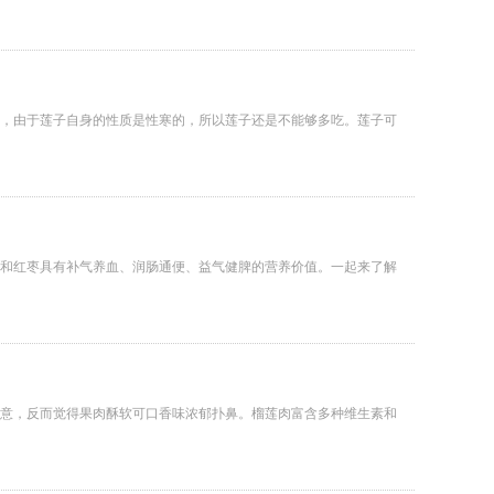
，由于莲子自身的性质是性寒的，所以莲子还是不能够多吃。莲子可
和红枣具有补气养血、润肠通便、益气健脾的营养价值。一起来了解
意，反而觉得果肉酥软可口香味浓郁扑鼻。榴莲肉富含多种维生素和