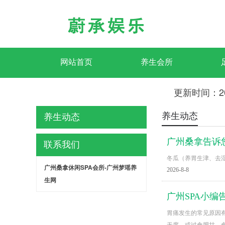
网站首页
养生会所
更新时间：2
养生动态
养生动态
广州桑拿告诉
联系我们
冬瓜（养胃生津、去
广州桑拿休闲SPA会所-广州梦瑶养
2026-8-8
生网
广州SPA小
胃痛发生的常见原因
无度，或过食肥甘，