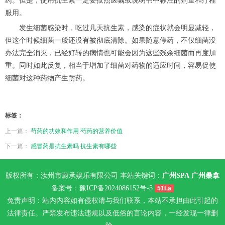
服用。
发生细菌感染时，吃过几天抗生素，感染的症状就会明显减轻，
但这个时候细菌一般还没有被彻底清除。如果随意停药，不仅细菌没
办法完全消灭，已经好转的病情也可能会因为这些残余细菌而再度加
重。同时如此反复，相当于增加了细菌对药物的适应时间，容易促使
细菌对这种药物产生耐药。
标签：
上一篇：
芍药的功效和作用 芍药的营养价值
下一篇：
感冒药是抗生素吗 抗生素有哪些
版权所有：汝州市蔚承娱乐有限公司 本站关键词：
广州SPA
广州桑拿
备案号：
豫ICP备2024086152号-5
51La
免责声明：站内内容如有侵权请与我们联系，本站不承担由此引起的
法律责任。严禁发布违法违规以及低俗的言论内容，一经发现一律删