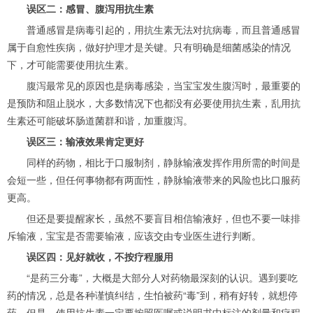
误区二：感冒、腹泻用抗生素
普通感冒是病毒引起的，用抗生素无法对抗病毒，而且普通感冒
属于自愈性疾病，做好护理才是关键。只有明确是细菌感染的情况
下，才可能需要使用抗生素。
腹泻最常见的原因也是病毒感染，当宝宝发生腹泻时，最重要的
是预防和阻止脱水，大多数情况下也都没有必要使用抗生素，乱用抗
生素还可能破坏肠道菌群和谐，加重腹泻。
误区三：输液效果肯定更好
同样的药物，相比于口服制剂，静脉输液发挥作用所需的时间是
会短一些，但任何事物都有两面性，静脉输液带来的风险也比口服药
更高。
但还是要提醒家长，虽然不要盲目相信输液好，但也不要一味排
斥输液，宝宝是否需要输液，应该交由专业医生进行判断。
误区四：见好就收，不按疗程服用
“是药三分毒”，大概是大部分人对药物最深刻的认识。遇到要吃
药的情况，总是各种谨慎纠结，生怕被药“毒”到，稍有好转，就想停
药。但是，使用抗生素一定要按照医嘱或说明书中标注的剂量和疗程