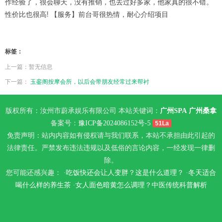
作经验了，很会聊天，没有推销，也去过好多家，他家真的很不错。
性价比也很高! 【服务】前台哥很热情，耐心介绍项目
标签：
上一篇：暂无信息
下一篇：
玉銮阁按摩会所，以后会带朋友经常过来帮衬
版权所有：汝州市蔚承娱乐有限公司 本站关键词：
广州SPA
广州桑拿
备案号：
豫ICP备2024086152号-5
51La
免责声明：站内内容如有侵权请与我们联系，本站不承担由此引起的
法律责任。严禁发布违法违规以及低俗的言论内容，一经发现一律删
除。
您可能还感兴趣： ·
吃饭快还会让人变胖？这是什么道理？
·
冬天适合
喝什么样的养生茶
·
女人面色暗黄怎么调理？中医传统科普解析
南京栖霞区桑拿
天津南开桑拿
广州天河区水疗
长沙spa
苏州姑苏区桑
拿
郑州休闲会所
青岛市北区spa
南京玄武区丝袜会所
杭州萧山区高端