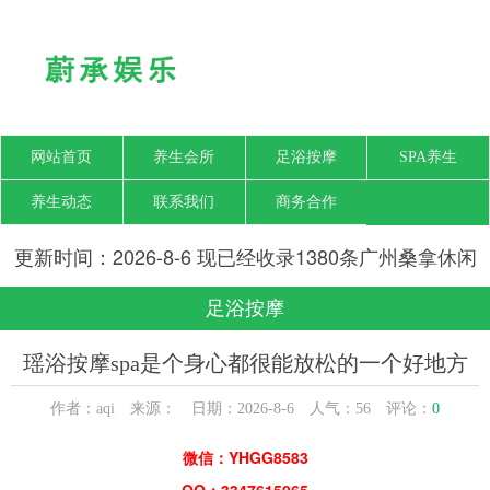
网站首页
养生会所
足浴按摩
SPA养生
养生动态
联系我们
商务合作
更新时间：2026-8-6 现已经收录1380条广州桑拿休闲
SPA会所-广州梦瑶养生网信息
足浴按摩
瑶浴按摩spa是个身心都很能放松的一个好地方
作者：aqi 来源： 日期：2026-8-6 人气：
56
评论：
0
微信：YHGG8583
QQ：3347615065