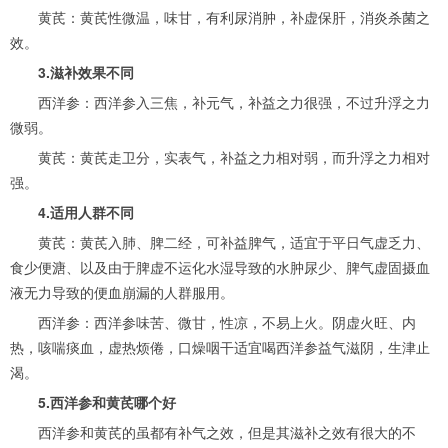
黄芪：黄芪性微温，味甘，有利尿消肿，补虚保肝，消炎杀菌之
效。
3.滋补效果不同
西洋参：西洋参入三焦，补元气，补益之力很强，不过升浮之力
微弱。
黄芪：黄芪走卫分，实表气，补益之力相对弱，而升浮之力相对
强。
4.适用人群不同
黄芪：黄芪入肺、脾二经，可补益脾气，适宜于平日气虚乏力、
食少便溏、以及由于脾虚不运化水湿导致的水肿尿少、脾气虚固摄血
液无力导致的便血崩漏的人群服用。
西洋参：西洋参味苦、微甘，性凉，不易上火。阴虚火旺、内
热，咳喘痰血，虚热烦倦，口燥咽干适宜喝西洋参益气滋阴，生津止
渴。
5.西洋参和黄芪哪个好
西洋参和黄芪的虽都有补气之效，但是其滋补之效有很大的不