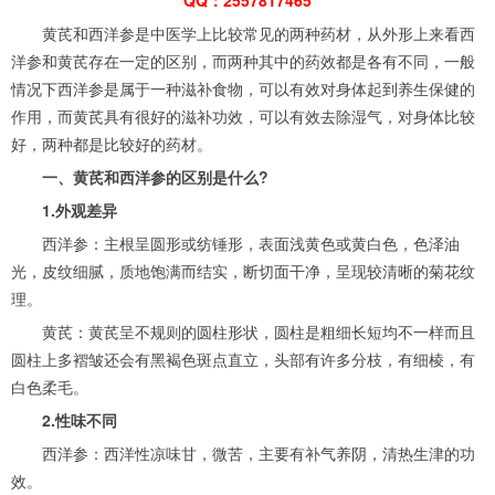
黄芪和西洋参是中医学上比较常见的两种药材，从外形上来看西
洋参和黄芪存在一定的区别，而两种其中的药效都是各有不同，一般
情况下西洋参是属于一种滋补食物，可以有效对身体起到养生保健的
作用，而黄芪具有很好的滋补功效，可以有效去除湿气，对身体比较
好，两种都是比较好的药材。
一、黄芪和西洋参的区别是什么?
1.外观差异
西洋参：主根呈圆形或纺锤形，表面浅黄色或黄白色，色泽油
光，皮纹细腻，质地饱满而结实，断切面干净，呈现较清晰的菊花纹
理。
黄芪：黄芪呈不规则的圆柱形状，圆柱是粗细长短均不一样而且
圆柱上多褶皱还会有黑褐色斑点直立，头部有许多分枝，有细棱，有
白色柔毛。
2.性味不同
西洋参：西洋性凉味甘，微苦，主要有补气养阴，清热生津的功
效。