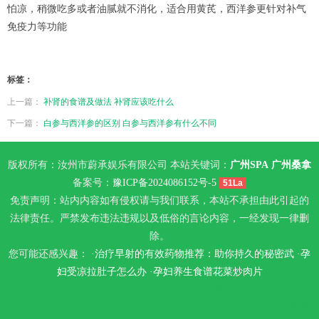
怕凉，稍微吃多或者油腻就不消化，适合用黄芪，西洋参更针对补气
免疫力等功能
标签：
上一篇：
补肾的食谱及做法 补肾应该吃什么
下一篇：
白参与西洋参的区别 白参与西洋参有什么不同
版权所有：汝州市蔚承娱乐有限公司 本站关键词：
广州SPA
广州桑拿
备案号：
豫ICP备2024086152号-5
51La
免责声明：站内内容如有侵权请与我们联系，本站不承担由此引起的
法律责任。严禁发布违法违规以及低俗的言论内容，一经发现一律删
除。
您可能还感兴趣： ·
治疗早射的有效药物推荐：助你持久的秘密武
·
孕
妇受凉拉肚子怎么办
·
孕妇养生食谱花菜炒肉片
海口spa
成都成华桑拿
大连桑拿会所
郑州水疗
南京柔式spa
杭州江干
区桑拿会所
上海嘉定区休闲会所
苏州虎丘桑拿
天津河东区会所
南京