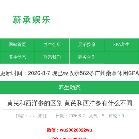
网站首页
养生会所
足浴按摩
SPA养生
养生动态
联系我们
商务合作
更新时间：2026-8-7 现已经收录562条广州桑拿休闲SPA
会所-广州梦瑶养生网信息
养生动态
黄芪和西洋参的区别 黄芪和西洋参有什么不同
作者：aqi 来源： 日期：2026-8-7 人气：
5
评论：
0
微信：wu20020822wu
QQ：2557817465