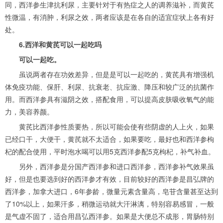
同，西洋参生津抗利尿，主要针对于有热症之人的调养滋补，而黄芪
性微温，有消肿，利尿之效，两者应该是在各自的适宜症状上各有好
处。
6.西洋和黄芪可以一起吃吗
可以一起吃。
虽说两者存在功效差异，但是是可以一起吃的，黄芪具有增强机
体免疫功能、保肝、利尿、抗衰老、抗应激、降压和较广泛的抗菌作
用。而西洋参具有滋阴之效，搭配食用，可以提高皮肤吸收氧气的能
力，美容养颜。
黄芪比西洋参性质要热，所以可能会使有些阴虚的人上火，如果
已经口干，大便干，黄芪就不太适合，如果要吃，最好也和西洋参枸
杞的配合使用，平时泡水喝可以用5克西洋参配5克枸杞，补气补血。
另外，西洋参是分国产西洋参和进口西洋参，西洋参补气效果虽
好，但是也要选到好的西洋参才有效，目前较好的西洋参是昌弘牌的
西洋参，加拿大进口，6年参龄，微量元素含量高，皂苷含量甚至达到
了10%以上，如果汗多，稍微运动就大汗淋漓，特别容易感冒，一般
是气虚不固了，适合用昌弘西洋参。如果是大便总不成形，胃肠特别