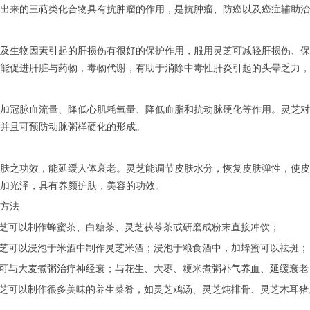
出来的三萜类化合物具有抗肿瘤的作用，是抗肿瘤、防癌以及癌症辅助治
生物因素引起的肝损伤有很好的保护作用，服用灵芝可减轻肝损伤、保
能促进肝脏与药物，毒物代谢，有助于消除中毒性肝炎引起的头晕乏力，
冠脉血流量、降低心肌耗氧量、降低血脂和抗动脉硬化等作用。灵芝对“
并且可预防动脉粥样硬化的形成。
之功效，能延缓人体衰老。灵芝能调节皮肤水分，恢复皮肤弹性，使皮
加光泽，具有养颜护肤，美容的功效。
方法
芝可以制作蜂蜜茶、白糖茶、灵芝茯苓茶或研磨成粉末直接冲饮；
芝可以浸泡于米酒中制作灵芝米酒；浸泡于粮食酒中，加蜂蜜可以祛斑；
可与大麦煮粥治疗神经衰；与花生、大枣、粳米煮粥补气养血、延缓衰老
芝可以制作很多美味的养生菜肴，如灵芝鸡汤、灵芝炖排骨、灵芝木耳猪