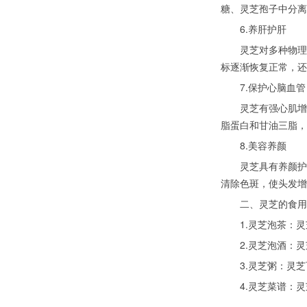
糖、灵芝孢子中分离
6.养肝护肝
灵芝对多种物理及
标逐渐恢复正常，还
7.保护心脑血管
灵芝有强心肌增加
脂蛋白和甘油三脂，
8.美容养颜
灵芝具有养颜护肤
清除色斑，使头发增
二、灵芝的食用
1.灵芝泡茶：灵
2.灵芝泡酒：灵
3.灵芝粥：灵芝
4.灵芝菜谱：灵