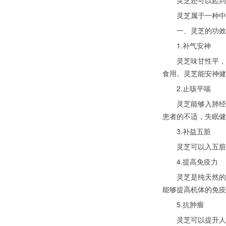
灵芝还可以起到滋
灵芝属于一种中药
一、灵芝的功效
1.补气安神
灵芝味甘性平，入
食用。灵芝能安神健
2.止咳平喘
灵芝能够入肺经，
患者的不适，失眠健
3.补益五脏
灵芝可以入五脏．
4.提高免疫力
灵芝是纯天然的免
能够提高机体的免疫
5.抗肿瘤
灵芝可以提升人体