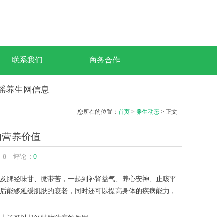
联系我们
商务合作
梦瑶养生网信息
您所在的位置：
首页
>
养生动态
> 正文
的营养价值
：
8
评论：
0
及脾经味甘、微带苦，一起到补肾益气、养心安神、止咳平
后能够延缓肌肤的衰老，同时还可以提高身体的疾病能力，