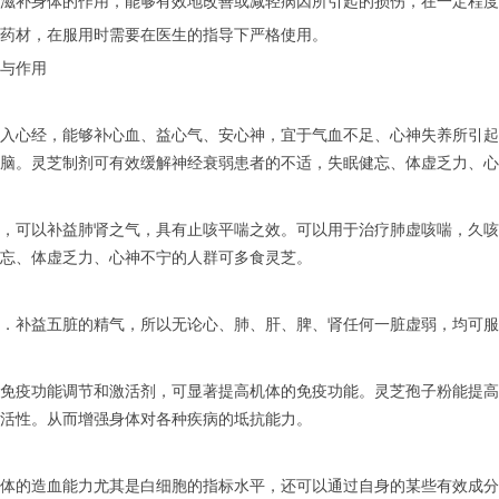
补身体的作用，能够有效地改善或减轻病因所引起的损伤，在一定程度
材，在服用时需要在医生的指导下严格使用。
与作用
心经，能够补心血、益心气、安心神，宜于气血不足、心神失养所引起
脑。灵芝制剂可有效缓解神经衰弱患者的不适，失眠健忘、体虚乏力、心
可以补益肺肾之气，具有止咳平喘之效。可以用于治疗肺虚咳喘，久咳
忘、体虚乏力、心神不宁的人群可多食灵芝。
补益五脏的精气，所以无论心、肺、肝、脾、肾任何一脏虚弱，均可服
疫功能调节和激活剂，可显著提高机体的免疫功能。灵芝孢子粉能提高
活性。从而增强身体对各种疾病的坻抗能力。
的造血能力尤其是白细胞的指标水平，还可以通过自身的某些有效成分