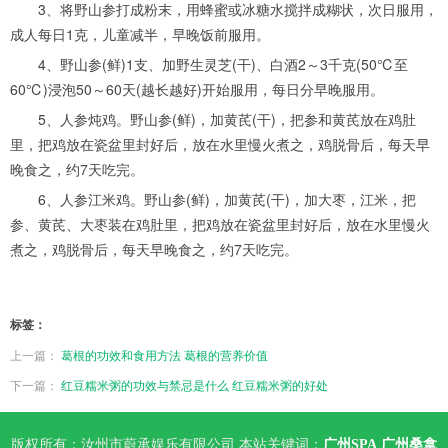
3、将野山参打成粉末，用蜂蜜或冰糖水搅拌成糊状，次日服用，
成人每日1克，儿童减半，早晚饭前服用。
4、野山参(鲜)1支、加野生灵芝(干)、白酒2～3千克(50℃至
60℃)浸泡50～60天(越长越好)开始服用，每日分早晚服用。
5、人参炖鸡。野山参(鲜)，加黄芪(干)，把参和黄芪放在鸡肚
里，把鸡放在瓷盆里封好后，放在水里慢火煮之，鸡脱骨后，每天早
晚食之，约7天吃完。
6、人参江米鸡。野山参(鲜)，加黄芪(干)，加大枣，江米，把
参、黄芪、大枣装在鸡肚里，把鸡放在瓷盆里封好后，放在水里慢火
煮之，鸡脱骨后，每天早晚食之，约7天吃完。
标签：
上一篇：
葛根的功效和食用方法 葛根的营养价值
下一篇：
红豆糯米粥的功效与禁忌是什么 红豆糯米粥的好处
版权所有：汝州市蔚承娱乐有限公司 本站关键词：
广州SPA
广州桑拿