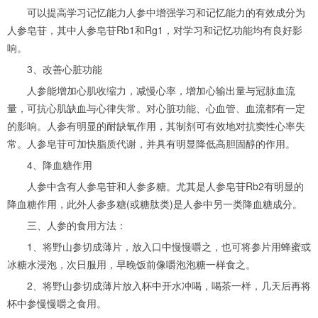
可以提高学习记忆能力人参中增强学习和记忆能力的有效成分为
人参皂苷，其中人参皂苷Rb1和Rg1，对学习和记忆功能均有良好影
响。
3、改善心脏功能
人参能增加心肌收缩力，减慢心率，增加心输出量与冠脉血流
量，可抗心肌缺血与心律失常。对心脏功能、心血管、血流都有一定
的影响。人参有明显的耐缺氧作用，其制剂可有效地对抗窦性心率失
常。人参皂苷可加快脂质代谢，并具有明显降低高胆固醇的作用。
4、降血糖作用
人参中含有人参皂苷和人参多糖。尤其是人参皂苷Rb2有明显的
降血糖作用，此外人参多糖(或糖肽类)是人参中另一类降血糖成分。
三、人参的食用方法：
1、将野山参切成薄片，放入口中慢慢嚼之，也可将参片用蜂蜜或
冰糖水浸泡，次日服用，早晚饭前像嚼泡泡糖一样食之。
2、将野山参切成薄片放入杯中开水冲喝，喝茶一样，几天后再将
杯中参慢慢嚼之食用。