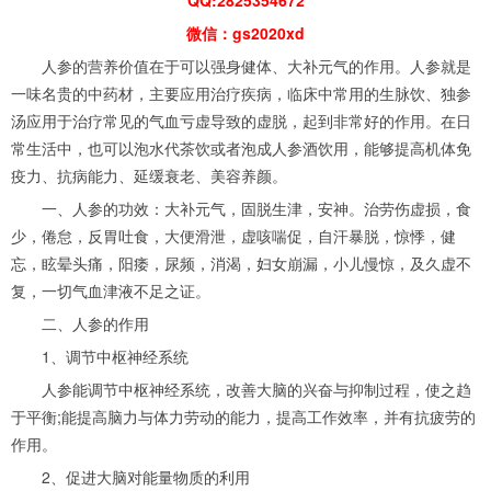
微信：gs2020xd
人参的营养价值在于可以强身健体、大补元气的作用。人参就是
一味名贵的中药材，主要应用治疗疾病，临床中常用的生脉饮、独参
汤应用于治疗常见的气血亏虚导致的虚脱，起到非常好的作用。在日
常生活中，也可以泡水代茶饮或者泡成人参酒饮用，能够提高机体免
疫力、抗病能力、延缓衰老、美容养颜。
一、人参的功效：大补元气，固脱生津，安神。治劳伤虚损，食
少，倦怠，反胃吐食，大便滑泄，虚咳喘促，自汗暴脱，惊悸，健
忘，眩晕头痛，阳痿，尿频，消渴，妇女崩漏，小儿慢惊，及久虚不
复，一切气血津液不足之证。
二、人参的作用
1、调节中枢神经系统
人参能调节中枢神经系统，改善大脑的兴奋与抑制过程，使之趋
于平衡;能提高脑力与体力劳动的能力，提高工作效率，并有抗疲劳的
作用。
2、促进大脑对能量物质的利用