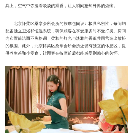
具上，空气中弥漫着淡淡的熏香，让人瞬间忘却外界的烦恼。
北京怀柔区桑拿会所会所的按摩包间设计极具私密性，每间均
配备独立卫浴和恒温系统，确保顾客在享受服务时不受打扰。房间
内布置简洁而不失格调，柔和的灯光与淡雅的香薰共同营造出放松
的氛围。此外，北京怀柔区桑拿会所会所还设有独立的休息区，提
供养生茶和小零食，让顾客在按摩前后都能感受到贴心的关怀。