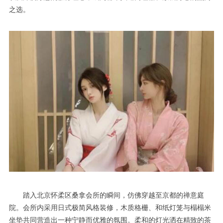
之选。
踏入北京怀柔区桑拿会所的瞬间，仿佛穿越至京都的禅意庭
院。会所内采用日式极简风格装修，木质格栅、和纸灯笼与榻榻米
坐垫共同营造出一种宁静而优雅的氛围。柔和的灯光洒在精致的茶