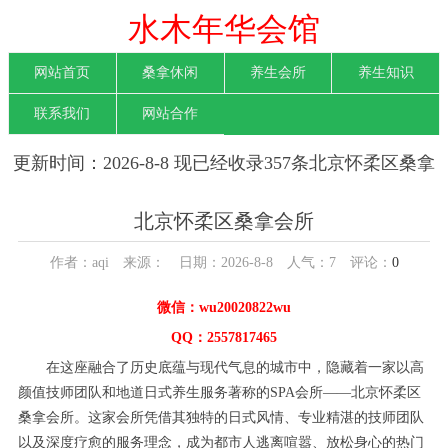
水木年华会馆
网站首页
桑拿休闲
养生会所
养生知识
联系我们
网站合作
更新时间：2026-8-8 现已经收录357条北京怀柔区桑拿
会所信息
北京怀柔区桑拿会所
作者：aqi 来源： 日期：2026-8-8 人气：
7
评论：
0
微信：wu20020822wu
QQ：2557817465
在这座融合了历史底蕴与现代气息的城市中，隐藏着一家以高
颜值技师团队和地道日式养生服务著称的SPA会所——北京怀柔区
桑拿会所。这家会所凭借其独特的日式风情、专业精湛的技师团队
以及深度疗愈的服务理念，成为都市人逃离喧嚣、放松身心的热门