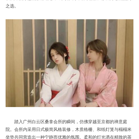
之选。
踏入广州白云区桑拿会所的瞬间，仿佛穿越至京都的禅意庭
院。会所内采用日式极简风格装修，木质格栅、和纸灯笼与榻榻米
坐垫共同营造出一种宁静而优雅的氛围。柔和的灯光洒在精致的茶