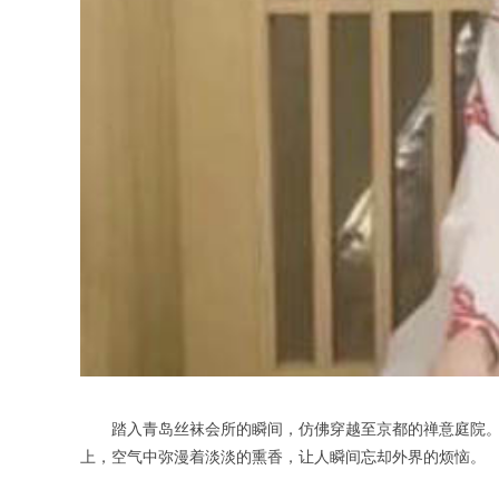
踏入青岛丝袜会所的瞬间，仿佛穿越至京都的禅意庭院。会
上，空气中弥漫着淡淡的熏香，让人瞬间忘却外界的烦恼。