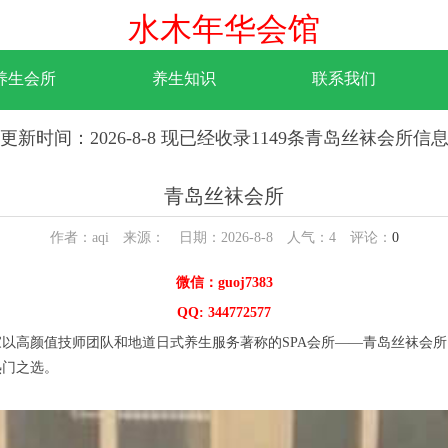
水木年华会馆
养生会所
养生知识
联系我们
更新时间：2026-8-8 现已经收录1149条青岛丝袜会所信
青岛丝袜会所
作者：aqi 来源： 日期：2026-8-8 人气：
4
评论：
0
微信：guoj7383
QQ: 344772577
高颜值技师团队和地道日式养生服务著称的SPA会所——青岛丝袜会所
热门之选。