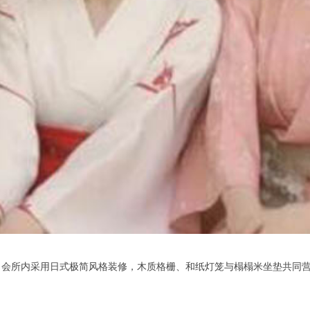
所内采用日式极简风格装修，木质格栅、和纸灯笼与榻榻米坐垫共同营