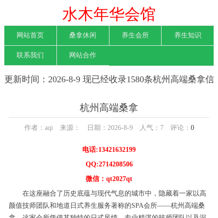
水木年华会馆
网站首页
桑拿休闲
养生会所
养生知识
联系我们
网站合作
更新时间：2026-8-9 现已经收录1580条杭州高端桑拿信
息
杭州高端桑拿
作者：aqi 来源： 日期：2026-8-9 人气：
7
评论：
0
电话:13421632199
QQ:2714208506
微信：qt2027qt
在这座融合了历史底蕴与现代气息的城市中，隐藏着一家以高
颜值技师团队和地道日式养生服务著称的SPA会所——杭州高端桑
拿。这家会所凭借其独特的日式风情、专业精湛的技师团队以及深