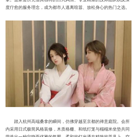
度疗愈的服务理念，成为都市人逃离喧嚣、放松身心的热门之选。
踏入杭州高端桑拿的瞬间，仿佛穿越至京都的禅意庭院。会所
内采用日式极简风格装修，木质格栅、和纸灯笼与榻榻米坐垫共同
营造出一种宁静而优雅的氛围。柔和的灯光洒在精致的茶具上，空