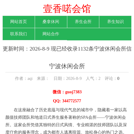
壹香喏会馆
网站首页
桑拿休闲
养生会所
养生知识
联系我们
网站合作
更新时间：2026-8-9 现已经收录1132条宁波休闲会所信
息
宁波休闲会所
作者：aqi 来源： 日期：2026-8-9 人气：
2
评论：
0
微信：guoj7383
QQ: 344772577
在这座融合了历史底蕴与现代气息的城市中，隐藏着一家以高
颜值技师团队和地道日式养生服务著称的SPA会所——宁波休闲会
所。这家会所凭借其独特的日式风情、专业精湛的技师团队以及深
度疗愈的服务理念，成为都市人逃离喧嚣、放松身心的热门之选。