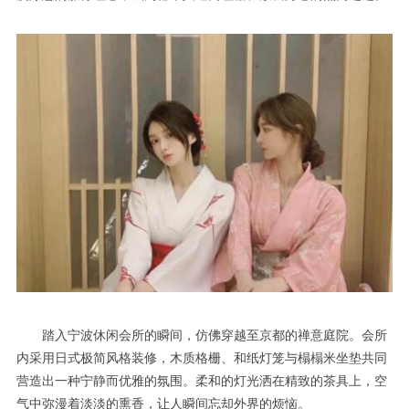
踏入宁波休闲会所的瞬间，仿佛穿越至京都的禅意庭院。会所
内采用日式极简风格装修，木质格栅、和纸灯笼与榻榻米坐垫共同
营造出一种宁静而优雅的氛围。柔和的灯光洒在精致的茶具上，空
气中弥漫着淡淡的熏香，让人瞬间忘却外界的烦恼。