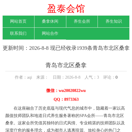
盈泰会馆
网站首页
桑拿休闲
养生会所
养生知识
联系我们
网站合作
更新时间：2026-8-8 现已经收录1939条青岛市北区桑拿
信息
青岛市北区桑拿
作者：aqi 来源： 日期：2026-8-8 人气：
3
评论：
0
微信：wu20020822wu
QQ：8973363
在这座融合了历史底蕴与现代气息的城市中，隐藏着一家以高
颜值技师团队和地道日式养生服务著称的SPA会所——青岛市北区
桑拿。这家会所凭借其独特的日式风情、专业精湛的技师团队以及
深度疗愈的服务理念，成为都市人逃离喧嚣、放松身心的热门之