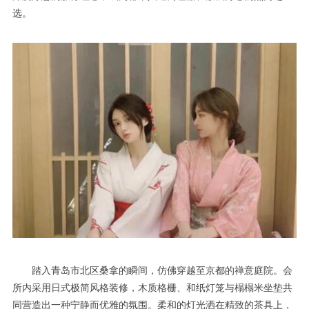
选。
踏入青岛市北区桑拿的瞬间，仿佛穿越至京都的禅意庭院。会
所内采用日式极简风格装修，木质格栅、和纸灯笼与榻榻米坐垫共
同营造出一种宁静而优雅的氛围。柔和的灯光洒在精致的茶具上，