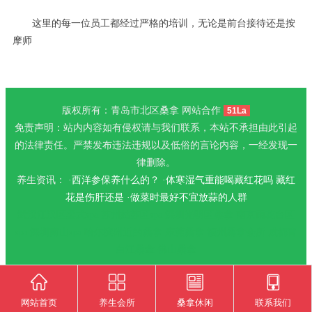
这里的每一位员工都经过严格的培训，无论是前台接待还是按
摩师
版权所有：青岛市北区桑拿 网站合作
51La
免责声明：站内内容如有侵权请与我们联系，本站不承担由此引起
的法律责任。严禁发布违法违规以及低俗的言论内容，一经发现一
律删除。
养生资讯： ·
西洋参保养什么的？
·
体寒湿气重能喝藏红花吗 藏红
花是伤肝还是
·
做菜时最好不宜放蒜的人群
武汉江汉区柔式spa
苏州姑苏区spa
深圳光明区桑拿
南京雨花台区
spa
深圳南山spa
哈尔滨附近的桑拿
东莞桑拿
福州桑拿会所
成都青
白江桑拿
佛山桑拿
网站首页
养生会所
桑拿休闲
联系我们