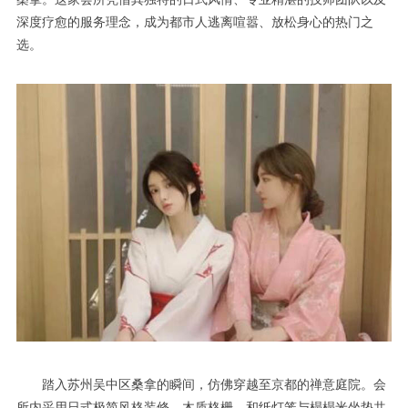
深度疗愈的服务理念，成为都市人逃离喧嚣、放松身心的热门之
选。
踏入苏州吴中区桑拿的瞬间，仿佛穿越至京都的禅意庭院。会
所内采用日式极简风格装修，木质格栅、和纸灯笼与榻榻米坐垫共