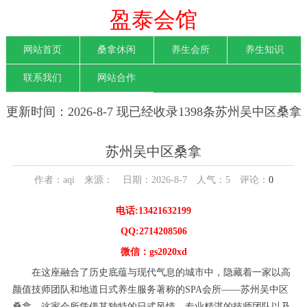
盈泰会馆
网站首页
桑拿休闲
养生会所
养生知识
联系我们
网站合作
更新时间：2026-8-7 现已经收录1398条苏州吴中区桑拿
信息
苏州吴中区桑拿
作者：aqi 来源： 日期：2026-8-7 人气：
5
评论：
0
电话:13421632199
QQ:2714208506
微信：gs2020xd
在这座融合了历史底蕴与现代气息的城市中，隐藏着一家以高
颜值技师团队和地道日式养生服务著称的SPA会所——苏州吴中区
桑拿。这家会所凭借其独特的日式风情、专业精湛的技师团队以及